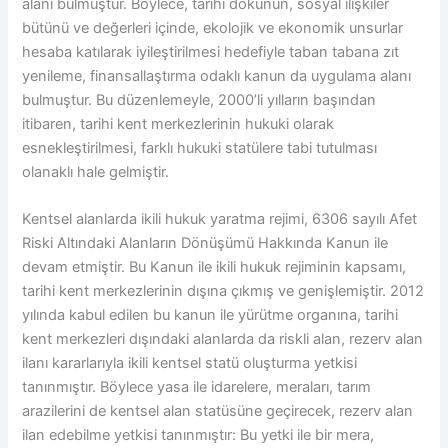
alanı bulmuştur. Böylece, tarihi dokunun, sosyal ilişkiler
bütünü ve değerleri içinde, ekolojik ve ekonomik unsurlar
hesaba katılarak iyileştirilmesi hedefiyle taban tabana zıt
yenileme, finansallaştırma odaklı kanun da uygulama alanı
bulmuştur. Bu düzenlemeyle, 2000’li yılların başından
itibaren, tarihi kent merkezlerinin hukuki olarak
esnekleştirilmesi, farklı hukuki statülere tabi tutulması
olanaklı hale gelmiştir.
Kentsel alanlarda ikili hukuk yaratma rejimi, 6306 sayılı Afet
Riski Altındaki Alanların Dönüşümü Hakkında Kanun ile
devam etmiştir. Bu Kanun ile ikili hukuk rejiminin kapsamı,
tarihi kent merkezlerinin dışına çıkmış ve genişlemiştir. 2012
yılında kabul edilen bu kanun ile yürütme organına, tarihi
kent merkezleri dışındaki alanlarda da riskli alan, rezerv alan
ilanı kararlarıyla ikili kentsel statü oluşturma yetkisi
tanınmıştır. Böylece yasa ile idarelere, meraları, tarım
arazilerini de kentsel alan statüsüne geçirecek, rezerv alan
ilan edebilme yetkisi tanınmıştır: Bu yetki ile bir mera,