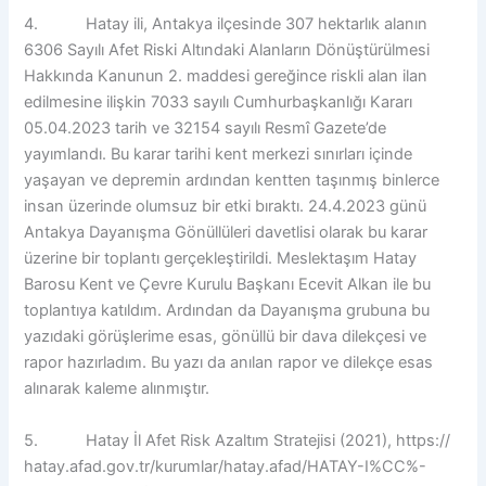
4. Hatay ili, Antakya ilçesinde 307 hektarlık alanın
6306 Sayılı Afet Riski Altındaki Alanların Dönüştürülmesi
Hakkında Kanunun 2. maddesi gereğince riskli alan ilan
edilmesine ilişkin 7033 sayılı Cumhurbaşkanlığı Kararı
05.04.2023 tarih ve 32154 sayılı Resmî Gazete’de
yayımlandı. Bu karar tarihi kent merkezi sınırları içinde
yaşayan ve depremin ardından kentten taşınmış binlerce
insan üzerinde olumsuz bir etki bıraktı. 24.4.2023 günü
Antakya Dayanışma Gönüllüleri davetlisi olarak bu karar
üzerine bir toplantı gerçekleştirildi. Meslektaşım Hatay
Barosu Kent ve Çevre Kurulu Başkanı Ecevit Alkan ile bu
toplantıya katıldım. Ardından da Dayanışma grubuna bu
yazıdaki görüşlerime esas, gönüllü bir dava dilekçesi ve
rapor hazırladım. Bu yazı da anılan rapor ve dilekçe esas
alınarak kaleme alınmıştır.
5. Hatay İl Afet Risk Azaltım Stratejisi (2021), https://
hatay.afad.gov.tr/kurumlar/hatay.afad/HATAY-I%CC%-