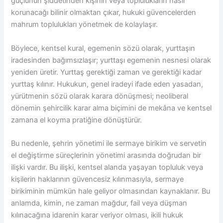
güçlünün şiddetinden kişinin veya toplulukların nasıl
korunacağı bilinir olmaktan çıkar, hukuki güvencelerden
mahrum toplulukları yönetmek de kolaylaşır.
Böylece, kentsel kural, egemenin sözü olarak, yurttaşın
iradesinden bağımsızlaşır; yurttaşı egemenin nesnesi olarak
yeniden üretir. Yurttaş gerektiği zaman ve gerektiği kadar
yurttaş kılınır. Hukukun, genel iradeyi ifade eden yasadan,
yürütmenin sözü olarak karara dönüşmesi; neoliberal
dönemin şehircilik karar alma biçimini de mekâna ve kentsel
zamana el koyma pratiğine dönüştürür.
Bu nedenle, şehrin yönetimi ile sermaye birikim ve servetin
el değiştirme süreçlerinin yönetimi arasında doğrudan bir
ilişki vardır. Bu ilişki, kentsel alanda yaşayan topluluk veya
kişilerin haklarının güvencesiz kılınmasıyla, sermaye
birikiminin mümkün hale geliyor olmasından kaynaklanır. Bu
anlamda, kimin, ne zaman mağdur, fail veya düşman
kılınacağına idarenin karar veriyor olması, ikili hukuk