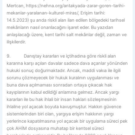
Mertcan, https://nehna.org/antakyada-zarar-goren-tarihi-
mekanlar-yaralanan-kulturel-miras/, Erişim tarihi:
14.5.2023) şu anda riskli alan ilan edilen bölgedeki tarihsel
mekânların nasıl onarılacağını işaret eder. Bu yazıdan
anlaşılacağı üzere, kent tarihi salt mekânlar değil, zaman ve
ilişkilerdir.
9. Danıştay kararları ve içtihadına göre riskli alan
kararına karşı açılan davalar sadece dava açanlar yönünden
hukuki sonuç doğurmaktadır. Ancak, maddi vakıa ile ilgili
sorunu çözmeyecek bir hukuk kuralının uygulanması ve
buna dava açılmaması sonradan ortaya çıkacak hak
kayıplarının kabul edildiği anlamına gelmez. Ancak yargı
kararları ile bu hak ihlali bir insan hakları sözleşmesinin
ihlaline yol açacak boyuta kavuşmuştur. Hakkın güvence
sistemlerinden biri olan, yargıya erişim hakkının yargı
yerlerince kapatılmasına yol açacak bir uygulama süreci pek
çok AHİM dosyasına muhatap bir kentsel süreci