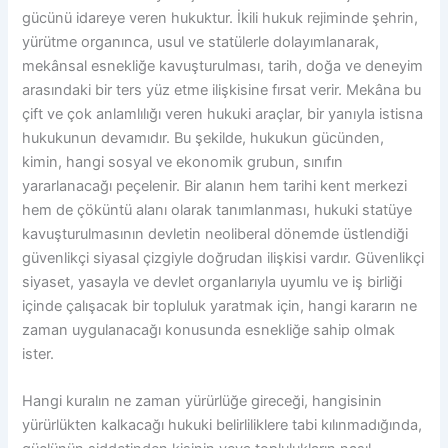
gücünü idareye veren hukuktur. İkili hukuk rejiminde şehrin,
yürütme organınca, usul ve statülerle dolayımlanarak,
mekânsal esnekliğe kavuşturulması, tarih, doğa ve deneyim
arasındaki bir ters yüz etme ilişkisine fırsat verir. Mekâna bu
çift ve çok anlamlılığı veren hukuki araçlar, bir yanıyla istisna
hukukunun devamıdır. Bu şekilde, hukukun gücünden,
kimin, hangi sosyal ve ekonomik grubun, sınıfın
yararlanacağı peçelenir. Bir alanın hem tarihi kent merkezi
hem de çöküntü alanı olarak tanımlanması, hukuki statüye
kavuşturulmasının devletin neoliberal dönemde üstlendiği
güvenlikçi siyasal çizgiyle doğrudan ilişkisi vardır. Güvenlikçi
siyaset, yasayla ve devlet organlarıyla uyumlu ve iş birliği
içinde çalışacak bir topluluk yaratmak için, hangi kararın ne
zaman uygulanacağı konusunda esnekliğe sahip olmak
ister.
Hangi kuralın ne zaman yürürlüğe gireceği, hangisinin
yürürlükten kalkacağı hukuki belirliliklere tabi kılınmadığında,