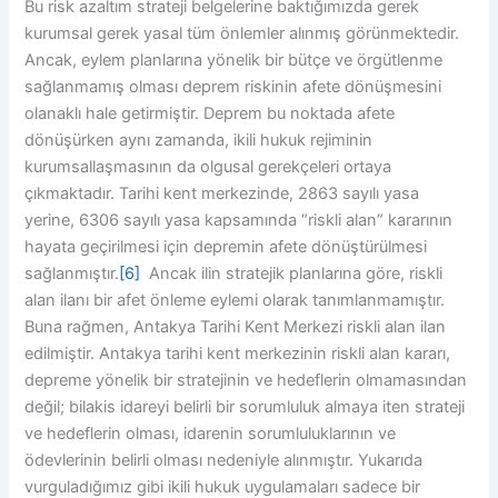
Bu risk azaltım strateji belgelerine baktığımızda gerek
kurumsal gerek yasal tüm önlemler alınmış görünmektedir.
Ancak, eylem planlarına yönelik bir bütçe ve örgütlenme
sağlanmamış olması deprem riskinin afete dönüşmesini
olanaklı hale getirmiştir. Deprem bu noktada afete
dönüşürken aynı zamanda, ikili hukuk rejiminin
kurumsallaşmasının da olgusal gerekçeleri ortaya
çıkmaktadır. Tarihi kent merkezinde, 2863 sayılı yasa
yerine, 6306 sayılı yasa kapsamında “riskli alan” kararının
hayata geçirilmesi için depremin afete dönüştürülmesi
sağlanmıştır.
[6]
Ancak ilin stratejik planlarına göre, riskli
alan ilanı bir afet önleme eylemi olarak tanımlanmamıştır.
Buna rağmen, Antakya Tarihi Kent Merkezi riskli alan ilan
edilmiştir. Antakya tarihi kent merkezinin riskli alan kararı,
depreme yönelik bir stratejinin ve hedeflerin olmamasından
değil; bilakis idareyi belirli bir sorumluluk almaya iten strateji
ve hedeflerin olması, idarenin sorumluluklarının ve
ödevlerinin belirli olması nedeniyle alınmıştır. Yukarıda
vurguladığımız gibi ikili hukuk uygulamaları sadece bir