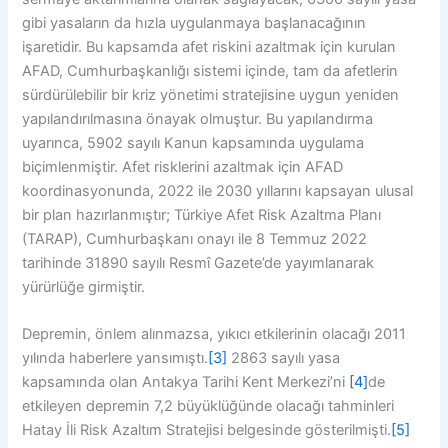
gibi yasaların da hızla uygulanmaya başlanacağının
işaretidir. Bu kapsamda afet riskini azaltmak için kurulan
AFAD, Cumhurbaşkanlığı sistemi içinde, tam da afetlerin
sürdürülebilir bir kriz yönetimi stratejisine uygun yeniden
yapılandırılmasına önayak olmuştur. Bu yapılandırma
uyarınca, 5902 sayılı Kanun kapsamında uygulama
biçimlenmiştir. Afet risklerini azaltmak için AFAD
koordinasyonunda, 2022 ile 2030 yıllarını kapsayan ulusal
bir plan hazırlanmıştır; Türkiye Afet Risk Azaltma Planı
(TARAP), Cumhurbaşkanı onayı ile 8 Temmuz 2022
tarihinde 31890 sayılı Resmî Gazete’de yayımlanarak
yürürlüğe girmiştir.
Depremin, önlem alınmazsa, yıkıcı etkilerinin olacağı 2011
yılında haberlere yansımıştı.
[3]
2863 sayılı yasa
kapsamında olan Antakya Tarihi Kent Merkezi’ni
[4]
de
etkileyen depremin 7,2 büyüklüğünde olacağı tahminleri
Hatay İli Risk Azaltım Stratejisi belgesinde gösterilmişti.
[5]