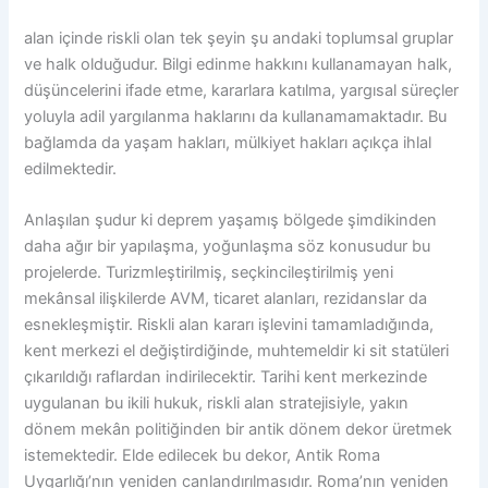
alan içinde riskli olan tek şeyin şu andaki toplumsal gruplar
ve halk olduğudur. Bilgi edinme hakkını kullanamayan halk,
düşüncelerini ifade etme, kararlara katılma, yargısal süreçler
yoluyla adil yargılanma haklarını da kullanamamaktadır. Bu
bağlamda da yaşam hakları, mülkiyet hakları açıkça ihlal
edilmektedir.
Anlaşılan şudur ki deprem yaşamış bölgede şimdikinden
daha ağır bir yapılaşma, yoğunlaşma söz konusudur bu
projelerde. Turizmleştirilmiş, seçkincileştirilmiş yeni
mekânsal ilişkilerde AVM, ticaret alanları, rezidanslar da
esnekleşmiştir. Riskli alan kararı işlevini tamamladığında,
kent merkezi el değiştirdiğinde, muhtemeldir ki sit statüleri
çıkarıldığı raflardan indirilecektir. Tarihi kent merkezinde
uygulanan bu ikili hukuk, riskli alan stratejisiyle, yakın
dönem mekân politiğinden bir antik dönem dekor üretmek
istemektedir. Elde edilecek bu dekor, Antik Roma
Uygarlığı’nın yeniden canlandırılmasıdır. Roma’nın yeniden