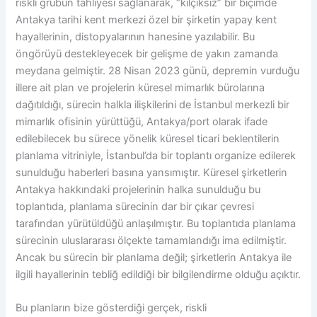
riskli grubun tahliyesi sağlanarak, “kılçıksız” bir biçimde
Antakya tarihi kent merkezi özel bir şirketin yapay kent
hayallerinin, distopyalarının hanesine yazılabilir. Bu
öngörüyü destekleyecek bir gelişme de yakın zamanda
meydana gelmiştir. 28 Nisan 2023 günü, depremin vurduğu
illere ait plan ve projelerin küresel mimarlık bürolarına
dağıtıldığı, sürecin halkla ilişkilerini de İstanbul merkezli bir
mimarlık ofisinin yürüttüğü, Antakya/port olarak ifade
edilebilecek bu sürece yönelik küresel ticari beklentilerin
planlama vitriniyle, İstanbul’da bir toplantı organize edilerek
sunulduğu haberleri basına yansımıştır. Küresel şirketlerin
Antakya hakkındaki projelerinin halka sunulduğu bu
toplantıda, planlama sürecinin dar bir çıkar çevresi
tarafından yürütüldüğü anlaşılmıştır. Bu toplantıda planlama
sürecinin uluslararası ölçekte tamamlandığı ima edilmiştir.
Ancak bu sürecin bir planlama değil; şirketlerin Antakya ile
ilgili hayallerinin tebliğ edildiği bir bilgilendirme olduğu açıktır.
Bu planların bize gösterdiği gerçek, riskli