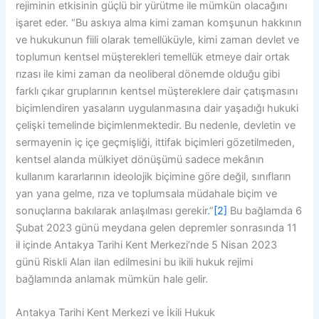
rejiminin etkisinin güçlü bir yürütme ile mümkün olacağını
işaret eder. “Bu askıya alma kimi zaman komşunun hakkının
ve hukukunun fiili olarak temellüküyle, kimi zaman devlet ve
toplumun kentsel müşterekleri temellük etmeye dair ortak
rızası ile kimi zaman da neoliberal dönemde olduğu gibi
farklı çıkar gruplarının kentsel müştereklere dair çatışmasını
biçimlendiren yasaların uygulanmasına dair yaşadığı hukuki
çelişki temelinde biçimlenmektedir. Bu nedenle, devletin ve
sermayenin iç içe geçmişliği, ittifak biçimleri gözetilmeden,
kentsel alanda mülkiyet dönüşümü sadece mekânın
kullanım kararlarının ideolojik biçimine göre değil, sınıfların
yan yana gelme, rıza ve toplumsala müdahale biçim ve
sonuçlarına bakılarak anlaşılması gerekir.”
[2]
Bu bağlamda 6
Şubat 2023 günü meydana gelen depremler sonrasında 11
il içinde Antakya Tarihi Kent Merkezi’nde 5 Nisan 2023
günü Riskli Alan ilan edilmesini bu ikili hukuk rejimi
bağlamında anlamak mümkün hale gelir.
Antakya Tarihi Kent Merkezi ve İkili Hukuk