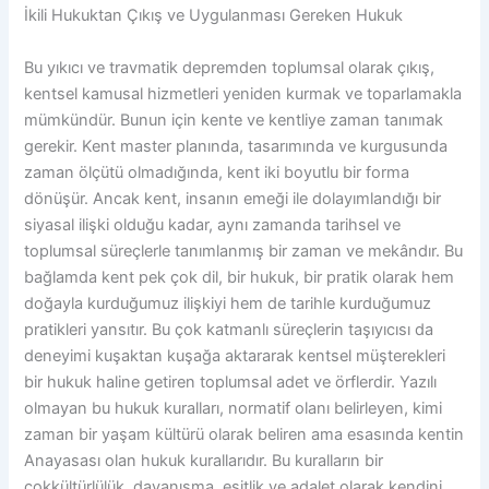
İkili Hukuktan Çıkış ve Uygulanması Gereken Hukuk
Bu yıkıcı ve travmatik depremden toplumsal olarak çıkış,
kentsel kamusal hizmetleri yeniden kurmak ve toparlamakla
mümkündür. Bunun için kente ve kentliye zaman tanımak
gerekir. Kent master planında, tasarımında ve kurgusunda
zaman ölçütü olmadığında, kent iki boyutlu bir forma
dönüşür. Ancak kent, insanın emeği ile dolayımlandığı bir
siyasal ilişki olduğu kadar, aynı zamanda tarihsel ve
toplumsal süreçlerle tanımlanmış bir zaman ve mekândır. Bu
bağlamda kent pek çok dil, bir hukuk, bir pratik olarak hem
doğayla kurduğumuz ilişkiyi hem de tarihle kurduğumuz
pratikleri yansıtır. Bu çok katmanlı süreçlerin taşıyıcısı da
deneyimi kuşaktan kuşağa aktararak kentsel müşterekleri
bir hukuk haline getiren toplumsal adet ve örflerdir. Yazılı
olmayan bu hukuk kuralları, normatif olanı belirleyen, kimi
zaman bir yaşam kültürü olarak beliren ama esasında kentin
Anayasası olan hukuk kurallarıdır. Bu kuralların bir
çokkültürlülük, dayanışma, eşitlik ve adalet olarak kendini