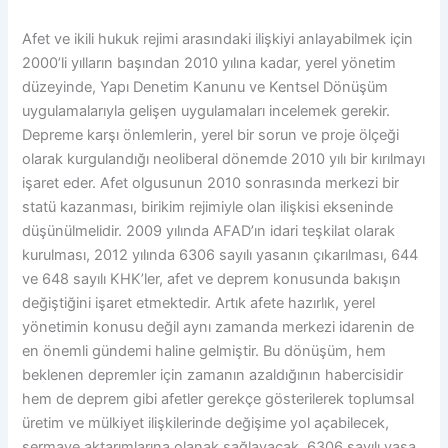
Afet ve ikili hukuk rejimi arasındaki ilişkiyi anlayabilmek için
2000’li yılların başından 2010 yılına kadar, yerel yönetim
düzeyinde, Yapı Denetim Kanunu ve Kentsel Dönüşüm
uygulamalarıyla gelişen uygulamaları incelemek gerekir.
Depreme karşı önlemlerin, yerel bir sorun ve proje ölçeği
olarak kurgulandığı neoliberal dönemde 2010 yılı bir kırılmayı
işaret eder. Afet olgusunun 2010 sonrasında merkezi bir
statü kazanması, birikim rejimiyle olan ilişkisi ekseninde
düşünülmelidir. 2009 yılında AFAD’ın idari teşkilat olarak
kurulması, 2012 yılında 6306 sayılı yasanın çıkarılması, 644
ve 648 sayılı KHK’ler, afet ve deprem konusunda bakışın
değiştiğini işaret etmektedir. Artık afete hazırlık, yerel
yönetimin konusu değil aynı zamanda merkezi idarenin de
en önemli gündemi haline gelmiştir. Bu dönüşüm, hem
beklenen depremler için zamanın azaldığının habercisidir
hem de deprem gibi afetler gerekçe gösterilerek toplumsal
üretim ve mülkiyet ilişkilerinde değişime yol açabilecek,
sermaye aktarımlarına olanak sağlayacak, 6306 sayılı yasa