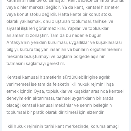
katmanlar halinde kurulmuştur. Kent sadece bir imparatorluk
veya dinler merkezi değildir. Ya da kent, kentsel hizmetler
veya konut stoku değildir. Hatta kente bir konut stoku
olarak yaklaşmak, onu oluşturan toplumsal, tarihsel ve
siyasal ilişkileri görünmez kılar. Yapıları ve toplulukları
anlamamızı zorlaştırır. Tam da bu nedenle bugün
Antakya’nın yeniden kurulması, uygarlıklar ve kuşaklararası
bilgiyi, kültürü taşıyan insanları ve bunların örgütlenmelerini
mekanla buluşturmayı ve bağların bölgede aşısının
tutmasını sağlamayı gerektirir.
Kentsel kamusal hizmetlerin sürdürülebilirliğine ağırlık
verilmemesi ise tam da felaketin ikili hukuk rejimini inşa
etmek içindir. Oysa, topluluklar ve kuşaklar arasında kentsel
deneyimlerin aktarılması, tarihsel uygarlıkların bir arada
olacağı kentsel kamusal mekânlar ve şehrin belleğinin
toplumsal bir pratik olarak diriltilmesi için elzemdir
İkili hukuk rejiminin tarihi kent merkezinde, koruma amaçlı