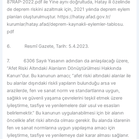
87RAP-2022.pdf ile Yine aynı doğrultuda, Hatay ili özelinde
de deprem riskini azaltmak için, 2021 yılında deprem eylem
planları oluşturulmuştur. https://hatay.afad.gov.tr/
kurumlar/hatay.afad/deprem-kaynakli-eylemler-tablosu.
pdf
6. Resmî Gazete, Tarih: 5.4.2023.
7. 6306 Sayılı Yasanın adından da anlaşılacağı üzere,
“Afet Riski Altındaki Alanların Dönüştürülmesi Hakkında
Kanun”dur. Bu kanunun amacı; “afet riski altındaki alanlar ile
bu alanlar dışındaki riskli yapıların bulunduğu arsa ve
arazilerde, fen ve sanat norm ve standartlarına uygun,
sağlıklı ve güvenli yaşama çevrelerini teşkil etmek üzere
iyileştirme, tasfiye ve yenilemelere dair usul ve esasları
belirlemektir.” Bu kanunun uygulanabilmesi için bir alanın
öncelikle afet riski altında olması gerekir. Bu alanda idarenin
fen ve sanat normlarına uygun yapılaşma amacı için
iyileştirme, tasfiye ve yenilemeye dair karar alması sağlanır.