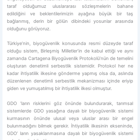
taraf olduğumuz uluslararası sözleşmelerin bahane
edildiğini ve beklentilerimizin ayağına büyük bir taş
bağlanmış, derin bir gölün dibindeki yosunlar arasında
olduğunu görüyoruz.
Türkiye’nin, biyogüvenlik konusunda resmi düzeyde taraf
olduğu sistem, Birleşmiş Milletler’in de kabul ettiği ve aynı
zamanda Cartagena Biyogüvenlik Protokolü’nün de temelini
oluşturan denetimli serbestlik sistemidir. Protokol her ne
kadar ihtiyatilik ilkesine gönderme yapmış olsa da, aslında
düzenlenen denetimli serbestlik mekanizması içinde eriyip
giden ve yumuşatılmış bir ihtiyatilik ilkesi olmuştur.
GDO ’ların risklerini göz önünde bulundurarak, tarımsal
sistemlerde GDO yasağına dayalı bir biyogüvenlik sistemi
kurmasının önünde ulusal veya uluslar arası bir engel
bulunmadığını bilmek gerekir. İhtiyatilik ilkesinin ekseninde,
GDO’ ların yasaklanmasına dayalı bir biyogüvenlik sistemi