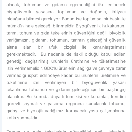
alacak, tohumun ve gıdanın egemenliğini ilke edinecek
biyogüvenlik yasasına toplumun ve doğanın, ihtiyacı
olduğunu bilmesi gerekiyor. Bunun ise toplumsal bir baskı ile
mümkün hale geleceği bilinmelidir. Biyogüvenlik hukukunun,
tarım, tohum ve gıda tekellerinin güvenliğini değil, biyolojik
varlığımızın, gıdanın, tohumun, tarımın geleceğini güvenlik
altına alan bir ufuk çizgisi ile kanunlaştırılması
gerekmektedir. Bu nedenle de riskli olduğu kabul edilen
genetiği değiştirilmiş ürünlerin üretimine ve tüketilmesine
izin verilmemelidir. GDO’lu ürünlerin sağlığa ve çevreye zarar
vermediği ispat edilinceye kadar bu ürünlerin üretimine ve
tüketimine izin verilmeyen bir biyogüvenlik yasası
çıkarılması tohumun ve gıdanın geleceği için bir başlangıç
olacaktır. Bu konuda duyarlı tüm kişi ve kurumlar, kendini
görevli saymalı ve yasama organına sunulacak tohumu,
gıdayı ve biyolojik varlığımızı koruyacak yasa çalışmalarına
katkı sunmalıdır.
Tohum ve gıda tekellerinin güvenliğini değil, biyolojik