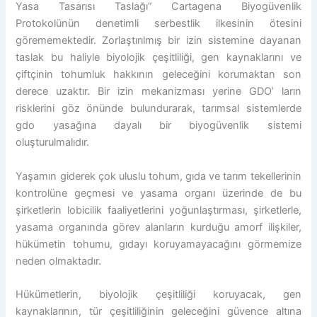
Yasa Tasarısı Taslağı” Cartagena Biyogüvenlik
Protokolünün denetimli serbestlik ilkesinin ötesini
görememektedir. Zorlaştırılmış bir izin sistemine dayanan
taslak bu haliyle biyolojik çeşitliliği, gen kaynaklarını ve
çiftçinin tohumluk hakkının geleceğini korumaktan son
derece uzaktır. Bir izin mekanizması yerine GDO’ ların
risklerini göz önünde bulundurarak, tarımsal sistemlerde
gdo yasağına dayalı bir biyogüvenlik sistemi
oluşturulmalıdır.
Yaşamın giderek çok uluslu tohum, gıda ve tarım tekellerinin
kontrolüne geçmesi ve yasama organı üzerinde de bu
şirketlerin lobicilik faaliyetlerini yoğunlaştırması, şirketlerle,
yasama organında görev alanların kurduğu amorf ilişkiler,
hükümetin tohumu, gıdayı koruyamayacağını görmemize
neden olmaktadır.
Hükümetlerin, biyolojik çeşitliliği koruyacak, gen
kaynaklarının, tür çeşitliliğinin geleceğini güvence altına